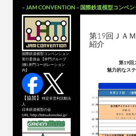
検
– JAM CONVENTION – 国際鉄道模型コンベンシ
索
第19回ＪＡ
紹介
国際鉄道模型コンベンション
実行委員会 【井門グループ
第19
(株) 井門コーポレーション
魅力的なステ
内】
【協賛】
特定非営利活動法
人
日本鉄道模型の会
URL: http://tetsudomokei.jp/