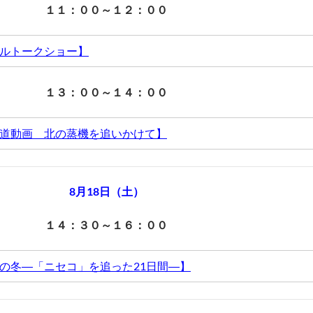
１１：００～１２：００
ルトークショー】
１３：００～１４：００
鉄アイドルトークショー♪
道動画 北の蒸機を追いかけて】
ンを盛り上げていただいている女子鉄アイドル・伊藤桃さん
りの鉄道動画 北の蒸機を追いかけて】
女子鉄アイドルトークショーをご紹介します！
8月18日（土）
１４：３０～１６：００
最後の冬―「ニセコ」を追った21日間―】