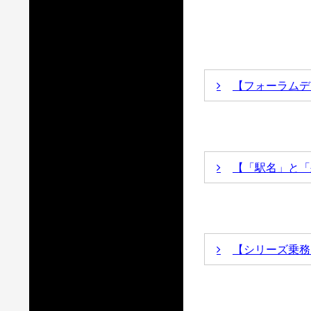
Ｃ62重
―「ニセコ」を追
８月18日（
土
）
１４：３０～１
【フォーラムデ
今年度のテーマで
ットを当てる注目
コンベンション
介します。
た21日
【「駅名」と「
「
桃のふわり
冬の北海道とそこ
【
北海道の鉄道
辺の機関車たち」
氏、堀越 庸夫 
女
氏、山下 修司 氏
【シリーズ乗務
国鉄機関士とし
機」の動画は決
当時の思い出を
フォーラムデ
【シ