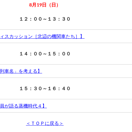
8月19日（日）
連 最後の冬
１２：００～１３：３０
った21日間―
メインステージにて
６：００より開催！
ィスカッション［北辺の機関車たち］】
大石和太郎 氏
聞き手：赤城隼人 氏
写真展同時開催！
ある北辺の地「北海道」を舞台に活躍した蒸気機関車にスポ
１４：００～１５：００
伊藤 桃さん
のステージ、【フォーラムディスカッション】についてご紹
会場内：荒川好夫氏【C62重連最後の冬ー「ニセコ」を追っ
間ー】写真展示コーナーにて3日間常設展示致します。
列車名」を考える】
鉄道旅
」が電子書籍化されるなど、鉄道アイドルとして各
8月17日（
金
）13：00～14：00
方面で活躍中の伊藤桃さん。
に生きる機関車たちに魅せられたお３方の共同アルバム「北
「駅名」と「列車名」を考える】
には思い入れがあるとのことで、その思い出を写真と共に
のページより抜粋して紹介。会場では大木 茂 氏、武田 安敏
１５：３０～１６：４０
コンベンション内特設ステージにて
語って頂くトークショーです。
氏に貴重な体験談と共に大いに語って頂きます。MCは水沼 信之
子鉄アイドルならではの視点に注目！ですね。
。価値のある90分です。
員が語る蒸機時代４】
て活躍した撮影者ならではの貴重な姿をとらえた「北の蒸
して色褪せる事はありません。
聞き手：赤城 隼人 氏
振り返る60分のステージをお楽しみ下さい。
ィスカッション【supported by “国鉄時代”】
リーズ乗務員が語る蒸機時代４】
＜ＴＯＰに戻る＞
開催日時