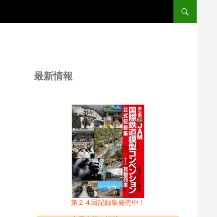
コンテンツへス
最新情報
第２４回記録集発売中！