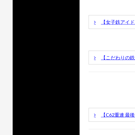
【女子鉄アイド
女子
【こだわりの鉄
毎年コンベンショ
【こだわ
によるイベント、
【C62重連 
荒川好夫