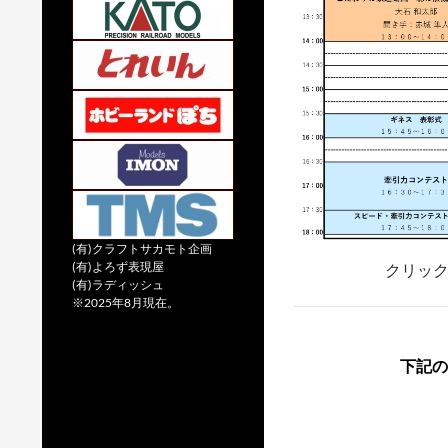
(有)クラフトサカモト企画
(有)よろず表現屋
クリッ
(有)ラディッシュ
※2025年8月現在。
下記の