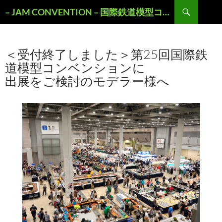
検
– JAM CONVENTION – 国際鉄道模型コンベンションOFFICIAL WEBSITE
索
コ
ン
テ
＜受付終了しました＞第25回国際鉄
ン
ツ
道模型コンベンションに
へ
出展をご検討のモデラー様へ
ス
キ
ッ
プ