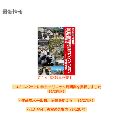
最新情報
第２４回記録集発売中！
・エキスパートに学ぶ クリニック時間割を掲載しました
（6/29UP）
・作品展示 平山 匠「表情を捉える」（6/27UP）
・はんだ付け教室のご案内（6/12UP）