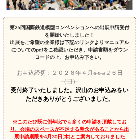
第25回国際鉄道模型コンベンションへの出展申請受付
を開始いたしました！
出展をご希望の企業様は下記のリンクよりマニュアル
についてのpdfをご確認いただき、申請書類をダウン
ロードの上、お申込み下さい。
お申込締切：２０２６年４月
２６日
３０日
（日）
受付終了いたしました。沢山のお申込みをい
ただきありがとうございました。
※このたび既に例年比でも多くの申請を頂戴してお
り、会場のスペースが不足する懸念があることから出
展申請期限を4月30日(木)とご案内しておりました