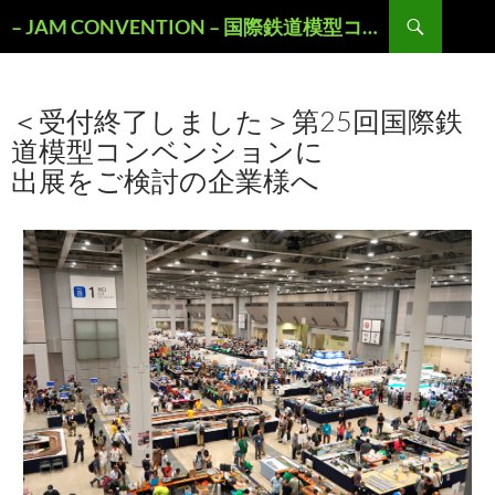
検
– JAM CONVENTION – 国際鉄道模型コンベンションOFFICIAL WEBSITE
索
コ
ン
テ
＜受付終了しました＞第25回国際鉄
ン
ツ
道模型コンベンションに
へ
出展をご検討の企業様へ
ス
キ
ッ
プ