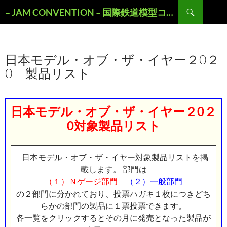
検
– JAM CONVENTION – 国際鉄道模型コンベンションOFFICIAL WEBSITE
索
コ
ン
テ
ン
日本モデル・オブ・ザ・イヤー２0２
ツ
0 製品リスト
へ
ス
キ
ッ
日本モデル・オブ・ザ・イヤー２0２
プ
0対象製品リスト
日本モデル・オブ・ザ・イヤー対象製品リストを掲
載します。 部門は
（１）Ｎゲージ部門
（２）一般部門
の２部門に分かれており、投票ハガキ１枚につきどち
らかの部門の製品に１票投票できます。
各一覧をクリックするとその月に発売となった製品が