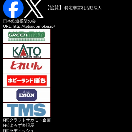
02-
ＤＦ５０ ８ 亀山 お召
2-
【協賛】
特定非営利活動法人
37
ＩＭＯＮ
日本鉄道模型の会
02-
ＤＦ５０ ２６ 亀山 お召
URL: http://tetsudomokei.jp/
2-
38
ＩＭＯＮ
(有)クラフトサカモト企画
(有)よろず表現屋
(有)ラディッシュ