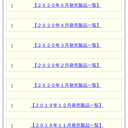
投
メーカー
製品名
【２０２０年５月発売製品一覧】
票
07-
ＫＡＴＯ
E233系 7000番台 埼京線
番
1-1
号
投
メーカ
製品名
07-
ＫＡＴＯ
MAXI-IV TTX 旧ロゴ 3両セット CSX
【２０２０年４月発売製品一覧】
票
ー
06-
ＫＡＴＯ
EF65 0 JR貨物（茶）タ
1-2
コンテナ搭載
番
1-1
イプ
号
07-
ＫＡＴＯ
MAXI-IV TTX 新ロゴ 3両セット
投
メー
製品名
06-
ＫＡＴＯ
ＥＦ６４ １０３０ 長
1-3
UMAXコンテナ搭載
【２０２０年３月発売製品一覧】
票
カー
05-
ＫＡＴ
ＥＦ６５ ５００番台 P形特急色(JR
1-2
岡車両センター
番
1-1
Ｏ
仕様)
07-
ＫＡＴＯ
MAXI-IV BNSF 旧ロゴ 3両セット
号
06-
ＫＡＴＯ
Ｅ２３１系５００番台
1-4
HUB（緑）コンテナ搭載
投
メーカ
製品名
05-
ＫＡＴ
１１７系<新快速>
1-3
山手線＜最終編成＞
【２０２０年２月発売製品一覧】
票
ー
04-
ＫＡ
ＥＦ６２ 後期形 下関運転所
1-2
Ｏ
07-
ＫＡＴＯ
MAXI-IV BNSF Swoosh新ロゴ 3両セ
番
1-1
ＴＯ
06-
ＫＡＴＯ
３８１系「スーパーくろ
1-5
ット HUB（赤）コンテナ搭載
号
05-
ＫＡＴ
１１７系 京都地域色タイプ
1-4
しお」
投
メーカー
製品名
04-
ＫＡ
郵便・荷物列車「東海道・山陽」後期
1-3
Ｏ
07-
ＴＯＭＩ
JR キハ40 1700形ディーゼルカー(道
【２０２０年１月発売製品一覧】
票
03-
ＫＡＴ
ＤＥ１０ ＪＲ貨物更新色
1-2
ＴＯ
編成
06-
ＫＡＴＯ
ＣＮ トランスコンチネ
1-6
Ｘ
北 流氷の恵み・道東 森の恵み)セッ
番
1-1
Ｏ
05-
ＫＡＴ
ク５０００ トリコロールカラー
1-5
ンタルトレイン
ト
号
04-
ＫＡ
マニ４４
1-4
Ｏ
投
メーカー
製品名
03-
ＫＡＴ
２０系 寝台客車
1-3
ＴＯ
06-
ＫＡＴＯ
Ｆ７Ａ／Ｂ ＣＮ
07-
ＴＯＭＩ
JR 200系東北・上越新幹線(F編成)基
【２０１９年１２月発売製品一覧】
票
02-
ＫＡＴＯ
ＤＤ５１ １０４３ 下関総合車両
1-2
Ｏ
05-
ＫＡＴ
ヨ８０００
1-6
1-7
Ｘ
本セットA
番
1-1
所
04-
ＫＡ
７８９系１０００番台「カムイ・すず
1-5
Ｏ
号
03-
ＫＡＴ
２２１系 リニューアル車 JR京都
1-4
ＴＯ
らん」
06-
ＴＯＭＩＸ
ＥＦ８１形電気機関車
07-
ＴＯＭＩ
JR 200系東北・上越新幹線(F編成)基
投
メー
製品名
02-
ＫＡＴＯ
タキ1000 日本石油輸送(米軍燃料輸
1-3
Ｏ
線・神戸線
05-
ＴＯＭ
キハ８２系特急ディーゼルカー(にち
1-7
(初期型・JR貨物更新車)
1-8
Ｘ
本セットＢ
【２０１９年１１月発売製品一覧】
票
カー
01-
ＫＡＴＯ
６５１系「スーパーひたち」