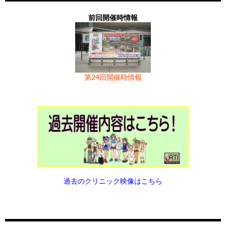
2-
09-
17
マイク
ル
都営５０００形 新塗装
03-
09-
トラム
Ｕ－ＴＲ
オハ３５系 青１５号
キハユニ２５ ７ 一般色
Ｎ
02-
ＨＯＢＢ
電気機関車 BR 193 Vectron SETG
23
17
モデ
05-
12-
ＨＯＢ
マイ
京阪８００系・旧塗装・旧マーク
ＳＢＢ Ｒｅ４／４Ⅱ Ｅｐ．Ⅴ 赤
2-
28
1-
ロエー
2-30
2-
ウェイ
ＡＩＮＳ
2-
ＹＴＲＡ
Beethoven Ep.VI
ル
1-
1-
ＢＹＴ
クロ
27
前回開催時情報
08-
ワール
北陸重機２８ｔ貨車移動機 坂城仕
31
ス
18
11-
ＨＯＢ
ＯＢＢ Ｒｈ２０７０
23
02-
ＩＮ
ＨＯＢＢＹＴＲ
サイロタンク車Ｕａｃｓ Ｓ
39
29
ＲＡＩ
エー
07-
ポポンデッタ
キハ４０ １００番代 ＪＲ
2-
ド工芸
様
03-
Ｕ－ＴＲ
キハ２２晩年型／北海道カラー
1-
ＢＹＴ
2-
11-
ＡＩＮ
ワー
津軽鉄道 ＤＤ３５ １(冬姿) ディーゼル
ＢＢ 青
Ｎ
ス
2-
北海道色
09-
18
アルモ
箱形ＤＬ＆井川風客車
2-31
09-
トラム
ＡＩＮＳ
オハ３５系 ぶどう２号
33
ＲＡＩ
02-
ＨＯＢＢ
サイロタンク車Ｕａｃｓ ＳＢＢ
24
2-
ルド
機関車
29
1-
デル
2-
ウェイ
Ｎ
1-
ＹＴＲＡ
青
18
工芸
05-
12-
ＨＯＢ
マイ
京阪８００系・新塗装
ＳＢＢ Ｒｅ４／４Ⅱ Ｅｐ．Ⅴ 緑
08-
ワール
加藤製作所６．５ｔ貨車移動機(鋳物
32
03-
Ｕ－ＴＲ
キハ２２晩年型／首都圏色
19
37
02-
ＩＮ
ＨＯＢＢＹＴＲ
サイロタンク車 「ユラセメ
1-
1-
ＢＹＴ
クロ
07-
ポポンデッタ
キハ４０ ５００番代 ＪＲ
2-
ド工芸
台枠タイプＢ) 日通色仕様
2-32
ＡＩＮＳ
2-
11-
ＡＩＮ
ワー
根室拓殖鉄道 キ1「銀竜」 1灯タイプ
ント」
40
30
ＲＡＩ
エー
2-
東日本 東北色
19
09-
ロクハ
ＥＦ６５ １０００番代 １００１号
第24回開催時情報
02-
ＨＯＢＢ
サイロタンク車 「ユラセメント」
25
2-
ルド
Ｎ
ス
30
03-
ＩＭＯＮ
井笠鉄道ホジ １
2-
ン
機
1-
ＹＴＲＡ
19
工芸
08-
ワール
黒部峡谷鉄道 ハ型 開放客車 タ
2-33
20
38
02-
ＩＮ
ＨＯＢＢＹＴＲ
ＣＩＷＬ Ｗｉｅｎ－Ｎｉｚ
05-
12-
ＨＯＢ
マイ
近鉄８４００系 田原本線・現行 空
ＳＢＢ Ｒｅ４／４Ⅱ（スイスエクス
07-
ＩＭＯＮ
大夕張鉄道ＮＯ．７
2-
ド工芸
イプＡ
2-
11-
ＡＩＮ
ワー
根室拓殖鉄道 キ1「銀竜」 3灯タイプ
ｚａ
1-
1-
ＢＹＴ
クロ
気バネ
プレス）
2-
03-
20
ＩＭＯＮ
井笠鉄道ホジ１０１
09-
ロクハ
ＥＦ６５ １０００番代 １０１９号
02-
ＨＯＢＢ
ＣＩＷＬ Ｗｉｅｎ－Ｎｉｚｚａ
26
2-
ルド
41
31
ＲＡＩ
エー
31
2-34
2-
ン
機
1-
ＹＴＲＡ
20
工芸
Ｎ
ス
08-
トラム
ＥＦ６０－１灯形５００番台特急色
21
39
02-
ＩＮ
ＨＯＢＢＹＴＲ
電気機関車BR 193ベクトロン
07-
ＩＭＯＮ
ＥＦ８１ １３６ 青森
2-
ウェイ
2-
11-
ＡＩＮ
ホビ
横浜市営バッテリーカー
ロコモーション「レッドゼブ
05-
12-
ＨＯＢ
マイ
近鉄８４００系 田原本線 復活塗
ヘンシェル ０－２－０ トラムウェ
2-
21
09-
ＩＭＯ
Ｃ１１ ２０７号機 苗穂
02-
ＨＯＢＢ
電気機関車BR 193ベクトロンロコ
27
2-
ーモ
ラ」、Ep.VI
1-
1-
ＢＹＴ
クロ
装 マルーン３両
イ
32
2-
Ｎ
1-
ＹＴＲＡ
モーション「レッドゼブラ」、
21
デル
42
32
ＲＡＩ
エー
08-
トラム
ＥＦ６０－１灯形５００番台一般色
22
40
02-
ＩＮ
ＨＯＢＢＹＴＲ
Ep.VI
電気機関車BR 193ベクトロン
Ｎ
ス
2-
ウェイ
2-
11-
ＡＩＮ
トラ
玉電８０形
ロコモーション「ブルーゼブ
過去のクリニック映像はこちら
22
09-
ＩＭＯ
キワ９０ １ クリーム・茶
02-
ＨＯＢＢ
電気機関車BR 193ベクトロンロコ
28
2-
ムウ
ラ」、Ep.VI
05-
12-
ＨＯＢ
マイ
南海２０００系 １次車 登場時
ＯＢＢ４０１０ トランザルピン
2-
Ｎ
1-
ＹＴＲＡ
モーション「ブルーゼブラ」、
22
ェイ
1-
1-
ＢＹＴ
クロ
08-
ＩＭＯ
スロ５４
23
41
02-
ＩＮ
トラムウェイ
Ep.VI
キハ４０系アイボリー色
43
33
ＲＡＩ
エー
2-
Ｎ
2-
11-
トラ
玉電６０形
Ｎ
ス
23
30
2-
ムウ