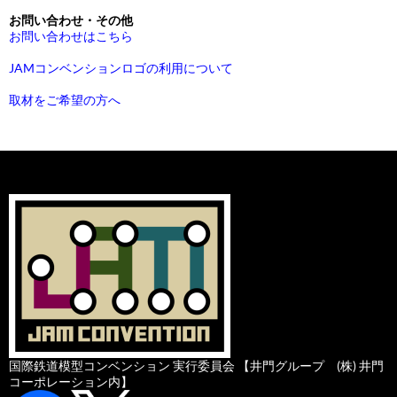
23
ェイ
05-
12-
ＨＯＢ
マイ
都営新宿線１０－３００形
Ｃｅ６／８ スイスクロコダイル 緑
08-
ＩＭＯ
スロ６２
お問い合わせ・その他
02-
ロクハン
ＥＦ６５形電気機関車 １０
1-
1-
ＢＹＴ
クロ
2-
Ｎ
お問い合わせはこちら
2-
11-
ＩＭ
キワ９０ ５ 朱色５号
００番代 １１１５号機
44
34
ＲＡＩ
エー
24
31
2-
ＯＮ
Ｎ
ス
JAMコンベンションロゴの利用について
24
08-
ＩＭＯ
スロフ６２
02-
ロクハン
ＥＦ６５形電気機関車 ２０
05-
12-
ＨＯＢ
マイ
西武１００００系レッドアロークラシ
ＢＲ１９３ ３６２ ＤＢ Ｃａｒｇ
2-
Ｎ
取材をご希望の方へ
2-
11-
ＩＭ
ＥＦ５８ ６７ 浜松
００番代 ２０６０号機 Ｊ
1-
1-
ＢＹＴ
クロ
ック 改良品
ｏ
25
32
2-
ＯＮ
Ｒ貨物更新色
45
35
ＲＡＩ
エー
25
Ｎ
ス
02-
トーマモデルワ
遠厩鉄道 コッペル３号
2-
ークス
05-
12-
ＨＯＢ
マイ
西武１００００系 ＶＶＶＦ編成・ブ
ＯＢＢ４０１０Ｐｆｌａｔｓｃｈ赤
33
1-
1-
ＢＹＴ
クロ
ランドマーク付
46
36
ＲＡＩ
エー
02-
トーマモデルワ
遠厩鉄道 コッペル３号〔赤
Ｎ
ス
2-
ークス
台枠〕
34
12-
マイ
西武１００００系 レッドアロー「カ
1-
クロ
ナヘイの小動物ゆるっと小旅西武鉄道
02-
トーマモデルワ
木曽ボールドウィン原型
37
エー
で行く川越旅号」
2-
ークス
ス
35
12-
マイ
京王９０００系『サンリオラッピング
02-
ＩＭＯＮ
Ｃ５５ ５２ 若松
1-
クロ
キャラクターズ フルラッピングトレ
2-
38
エー
イン』
国際鉄道模型コンベンション 実行委員会 【井門グループ (株) 井門
36
ス
コーポレーション内】