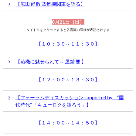
乗車を達成、乗車ルポも行うなど、大の鉄道ファンとして
【広田 尚敬 蒸気機関車を語る】
伊藤 桃さんが撮影された写真も多数紹介いたしますので、
も知られる伊藤 桃さんによるトークショーを開催します。
ご期待ください。
自ら撮影した写真と併せて鉄道の楽しさを語っていただき
ます。
8月21日（日）
講演内容
聞き手に赤城 隼人さんを迎え、パート1、パート2の2ステ
タイトルをクリックすると各講演の詳細が表記されます
ージを行います。
鉄道写真家の第一人者として知られる広田 尚敬氏によるト
パート1では、今年達成したJR全線完全乗車をメインに展
ークショーを開催いたします。レンズを通して捉え続けた
開します。乗車中に寝てしまったところは再履修？ かな
【１０：３０～１１：３０】
蒸気機関車を広田さんならではの視点からお話いただきま
りなこだわりです。
す。
パート2では、今回のテーマ、蒸気機関車の魅力にもふれ
どんなお話を伺うことができるか今から楽しみです。
ていただきます。
赤城隼人氏
聞き手は、1日1万アクセスを超える、鉄道好きに絶大な人
【蒸機に魅せられて～ 屋鋪 要 】
伊藤 桃さんが撮影された写真も多数紹介いたしますので、
伊藤 桃 さん
気を誇るブログ「編集長敬白」の名取 紀之さんが担当しま
ご期待ください。
す。
【１２：００～１３：３０】
講演内容
【屋鋪 要さんがJAMコンベンションでトークショーを行います
小学生時代に父親と北海道で蒸機を撮影した時の感動。
【フォーラムディスカッション supported by “国
その後、野球漬けの人生から再び蒸機・鉄道模型・ジオラマ製作
鉄時代” 「キューロクを語ろう」】
はまった経緯と保存蒸機601両を完全制覇した苦労話等、盛りだ
さんのトークショーです。特設ステージ上に用意した大型モニタ
赤城隼人氏
に映し出される写真とともにお話をいただきます。伊藤 桃さん
【１４：００～１４：５０】
伊藤 桃 さん
講演内容
き手に迎えます。どのようなお話が飛び出すか、お楽しみに！
＊トークショーにもご主演いただく屋鋪 要さんが、このコンベ
昭和50年12月24日、D51 241牽引の最終列車 6788レが多く
ョンのために製作したNゲージのジオラマを展示いたします。妥