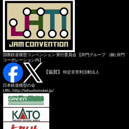
国際鉄道模型コンベンション 実行委員会 【井門グループ (株) 井門
コーポレーション内】
【協賛】
特定非営利活動法人
日本鉄道模型の会
URL: http://tetsudomokei.jp/