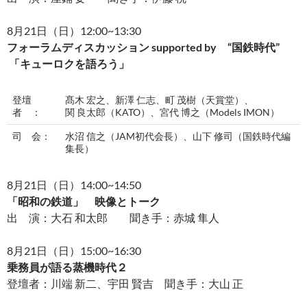
8月21日（日）12:00~13:30
フォーラムディスカッション supported by “国鉄時代”
「キューロクを語ろう」
登壇
髙木 宏之、新澤 仁志、町 茂樹（天賞堂）、
者 ：
関 良太郎（KATO）、宮代 博之（Models IMON）
司 会：
水沼 信之（JAM初代会長）、山下 修司（国鉄時代編
集長）
8月21日（日）14:00~14:50
「昭和の鉄道」 映像とトーク
出 演：大石 和太郎 聞き手：赤城 隼人
8月21日（日）15:00~16:30
乗務員が語る蒸機時代２
登壇者：川端 新二、宇田 賢吉 聞き手：大山 正