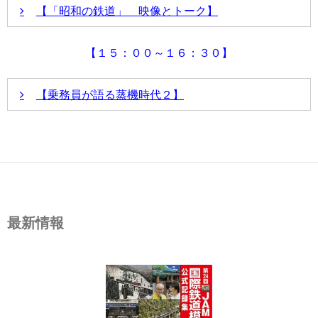
駅に到着した。ここに国鉄の蒸気機関車による営業運転がすべて
【「昭和の鉄道」 映像とトーク】
せずどこまでも忠実に再現された屋鋪さんのジオラマの世界をお
翌昭和51年3月2日、追分機関区でほそぼそと入換業務を行ってい
しみください。＊同会場にてサイン会を予定しております。
した。これで国鉄からすべての蒸気機関車が現役から退いた。今
ら40年の節目を迎える。
【１５：００～１６：３０】
大正生まれの古参ながら現役国鉄蒸機として最後まで活躍、総数7
バリエーションで魅力溢れる9600形にスポットを当て、実車、
いパネラーに集まっていただき、その実態を掘り下げていきます
講演内容
【乗務員が語る蒸機時代２】
や秘話、モデラー、メーカーの視点からみた模型としての9600
だきます。
蒸気機関車の機関助手として数々の蒸機に乗務する傍ら、
司会は、JAM初代会長 水沼 信之氏、国鉄時代編集長 山下 修
蒸機機関車の姿を16mmで撮影し続けた大石 和太郎さんに
小樽築港にて 左が屋鋪少年
小学生時代に父に連れられC62重連のニ
講演内容
ご自身で撮影された映像と併せて、当時の思い出を語って
コを目撃
いただきます。大石さんの映画は、「ゴジラ」の脚本家、
昨年、ご好評をいただいた「乗務員が語る蒸機時代」を今年も開
鉄道趣味界でも有名な関沢 新一さんから手ほどきをうけて
ます。
おり、プロ顔負けの出来栄えです。
今年も実際に蒸気機関車に乗務された乗務員の方々をお招きし、
「武蔵野の9600」、「初秋の終着駅」日中線、「苦斗の北
語り尽くせなかった貴重なお話を語っていただきます。川端さん
上越え」の貴重な映画3本建でお贈りします（予定）。聞
年4月に国鉄に就職、名古屋機関区の庫内手になられ、機関助手
き手に赤城 隼人さんをお迎えします。
最新情報
士として東海道本線、関西本線に乗務されました。戦時中は怖い
れています。
3シリンダーのC53にも関わられており、貴重なお話がうかがえ
です。
ジオラマ
大洋ホエールズ時代、江川投手から
宇田さんは昭和33年国鉄入社され、糸崎機関区に入り、昭和40
ホームランを
士としてC62、C59などに乗務されています。昨年は蒸機関連グ
さんご持参いただきましたが、ことしも楽しみです。
大山さんは子どもの頃から、どうしてもC61で特急を牽いてみた