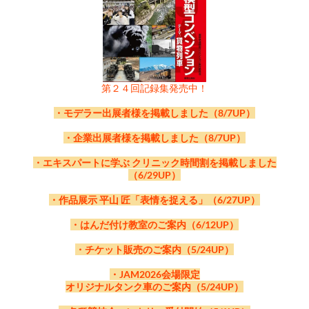
赤城 隼人 氏
大石 和太郎 氏
ていたそうですが、年代的に蒸機の機関士になれないと察してお
広田 尚敬 氏
名取 紀之 氏
で臨時雇用員として機関区に入ったほどの熱意の持ち主です。
今年の「乗務員が語る蒸機時代2」にご期待ください。
9600模型 天賞堂製品
IMON
珊瑚模型（新澤 仁志 氏 作品）
第２４回記録集発売中！
登壇者
・モデラー出展者様を掲載しました（8/7UP）
伊藤 桃 さん
・企業出展者様を掲載しました（8/7UP）
屋鋪 要 氏
宇田 賢吉 氏
大山 正 氏
川端 新二 氏
・エキスパートに学ぶ クリニック時間割を掲載しました
（6/29UP）
・作品展示 平山 匠「表情を捉える」（6/27UP）
髙木 宏之 氏
新澤 仁志 氏
町 茂
・はんだ付け教室のご案内（6/12UP）
鉄道研究家
著名モデラー
株式
著書：「国鉄蒸気機関車史」他
・チケット販売のご案内（5/24UP）
・JAM2026会場限定
オリジナルタンク車のご案内（5/24UP）