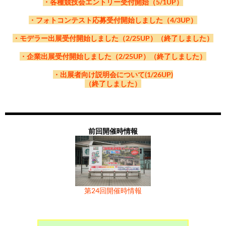
・各種競技会エントリー受付開始（5/1UP）
宮代 博之 氏
関 良太郎 氏
・フォトコンテスト応募受付開始しました（4/3UP）
MODELS IMON
株式会社カトー
・モデラー出展受付開始しました（2/25UP）（終了しました）
・企業出展受付開始しました（2/25UP）（終了しました）
司会
・出展者向け説明会について(1/26UP)
（終了しました）
前回開催時情報
水沼 信之 氏
山下修司 氏
JAM初代会長
国鉄時代編集長
第24回開催時情報