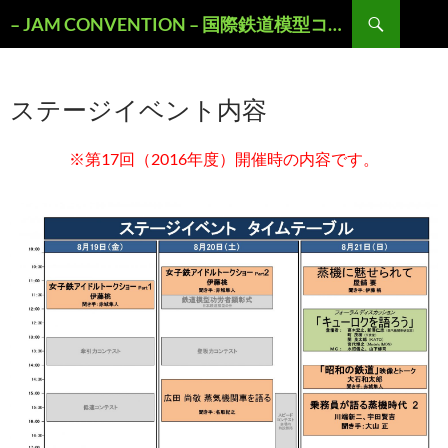
検
– JAM CONVENTION – 国際鉄道模型コンベンションOFFICIAL WEBSITE
索
コ
ン
テ
ステージイベント内容
ン
ツ
へ
※第17回（2016年度）開催時の内容です。
ス
キ
ッ
プ