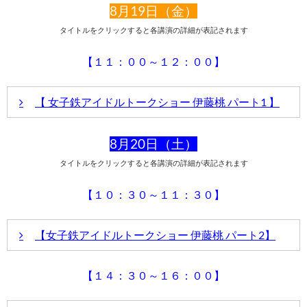
8月19日（金）
タイトルをクリックすると各講演の詳細が表記されます
【１１：００～１２：００】
【 女子鉄アイドルトークショー 伊藤桃 パート1 】
8月20日（土）
講演内容
タイトルをクリックすると各講演の詳細が表記されます
アイドルとして活躍するかたわら、今年、JR旅客鉄道全線
乗車を達成、乗車ルポも行うなど、大の鉄道ファンとして
も知られる伊藤 桃さんによるトークショーを開催します。
【１０：３０～１１：３０】
自ら撮影した写真と併せて鉄道の楽しさを語っていただき
ます。
聞き手に赤城 隼人さんを迎え、パート1、パート2の2ステ
【女子鉄アイドルトークショー 伊藤桃 パート2】
ージを行います。
パート1では、今年達成したJR全線完全乗車をメインに展
開します。乗車中に寝てしまったところは再履修？ かな
【１４：３０～１６：００】
講演内容
りなこだわりです。
パート2では、今回のテーマ、蒸気機関車の魅力にもふれ
アイドルとして活躍するかたわら、今年、JR旅客鉄道全線
ていただきます。