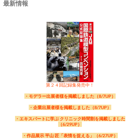
最新情報
第２４回記録集発売中！
・モデラー出展者様を掲載しました（8/7UP）
・企業出展者様を掲載しました（8/7UP）
・エキスパートに学ぶ クリニック時間割を掲載しました
（6/29UP）
・作品展示 平山 匠「表情を捉える」（6/27UP）