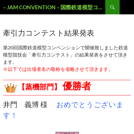
検
– JAM CONVENTION – 国際鉄道模型コンベンションOFFICIAL WEBSITE
索
コ
ン
テ
牽引力コンテスト結果発表
ン
ツ
へ
第20回国際鉄道模型コンベンションで開催致しました鉄道
ス
模型競技会「牽引力コンテスト」の結果発表をさせて頂き
キ
ます。
ッ
プ
※以下では出場者名の敬称を省略させて頂きます。
優勝者
【蒸機部門】
井門 義博 様
おめでとうございま
す！